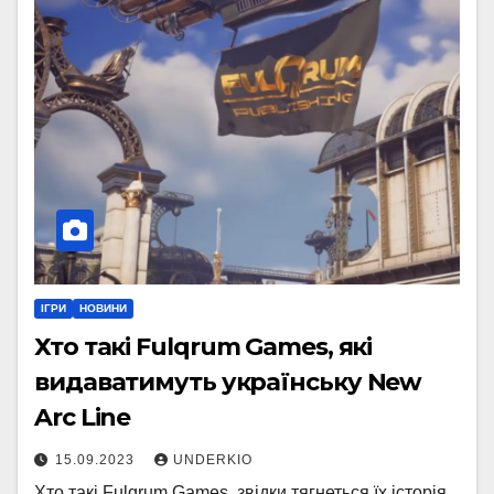
ІГРИ
НОВИНИ
Хто такі Fulqrum Games, які
видаватимуть українську New
Arc Line
15.09.2023
UNDERKIO
Хто такі Fulqrum Games, звідки тягнеться їх історія,