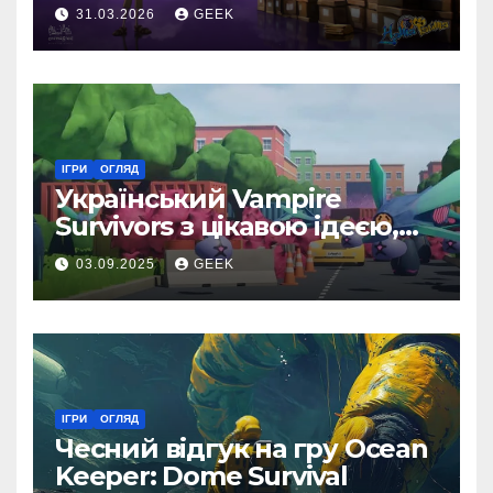
31.03.2026
GEEK
ІГРИ
ОГЛЯД
Український Vampire
Survivors з цікавою ідеєю,
але доволі посередньою
03.09.2025
GEEK
реалізацією
ІГРИ
ОГЛЯД
Чесний відгук на гру Ocean
Keeper: Dome Survival