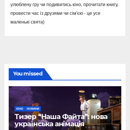
улюблену гру чи подивитись кіно, прочитати книгу,
провести час із друзями чи сім'єю - це усе
маленькі свята)
You missed
КІНО
НОВИНИ
Тизер “Наша Файта”: нова
українська анімація