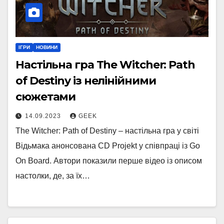
ІГРИ
НОВИНИ
Настільна гра The Witcher: Path
of Destiny із нелінійними
сюжетами
14.09.2023
GEEK
The Witcher: Path of Destiny – настільна гра у світі
Відьмака анонсована CD Projekt у співпраці із Go
On Board. Автори показили перше відео із описом
настолки, де, за їх…