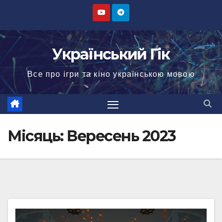
Перейти
до
вмісту
Український Гік
Все про ігри та кіно українською мовою
Місяць:
Вересень 2023