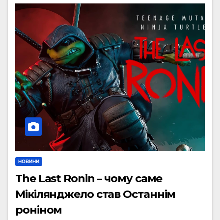
НОВИНИ
The Last Ronin – чому саме
Мікілянджело став Останнім
роніном