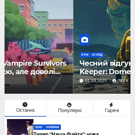
ІГРИ
ОГЛЯД
Чесний відгук на гру Ocean
Keeper: Dome Survival
02.09.2025
GEEK
Останнє
Популярні
Гарячі
КІНО
НОВИНИ
Тизер “Наша Файта”: нова