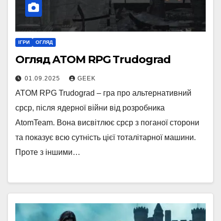
ІГРИ
ОГЛЯД
Огляд ATOM RPG Trudograd
01.09.2025
GEEK
ATOM RPG Trudograd – гра про альтернативний
срср, після ядерної війни від розробника
AtomTeam. Вона висвітлює срср з поганої сторони
та показує всю сутність цієї тоталітарної машини.
Проте з іншими…