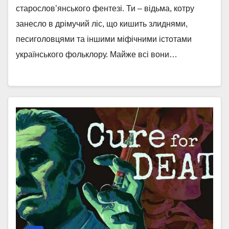
старослов’янського фентезі. Ти – відьма, котру
занесло в дрімучий ліс, що кишить злиднями,
песиголовцями та іншими міфічними істотами
українського фольклору. Майже всі вони…