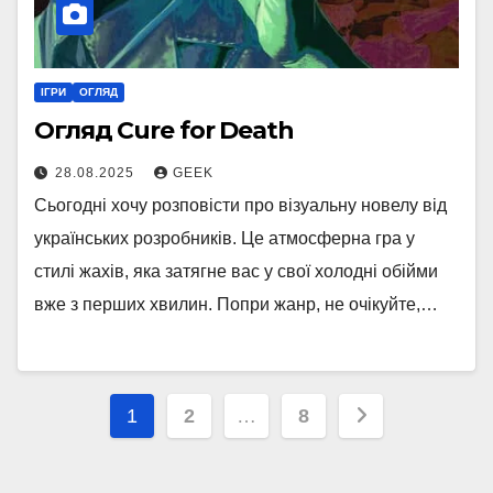
ІГРИ
ОГЛЯД
Огляд Cure for Death
28.08.2025
GEEK
Сьогодні хочу розповісти про візуальну новелу від
українських розробників. Це атмосферна гра у
стилі жахів, яка затягне вас у свої холодні обійми
вже з перших хвилин. Попри жанр, не очікуйте,…
Пагінація
1
2
…
8
записів