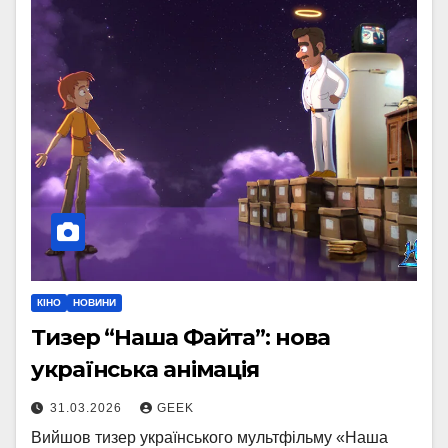
КІНО
НОВИНИ
Тизер “Наша Файта”: нова
українська анімація
31.03.2026
GEEK
Вийшов тизер українського мультфільму «Наша