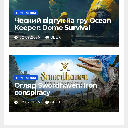
ІГРИ
ОГЛЯД
Чесний відгук на гру Ocean
Keeper: Dome Survival
02.09.2025
GEEK
ІГРИ
ОГЛЯД
Огляд Swordhaven: Iron
conspiracy
02.09.2025
GEEK