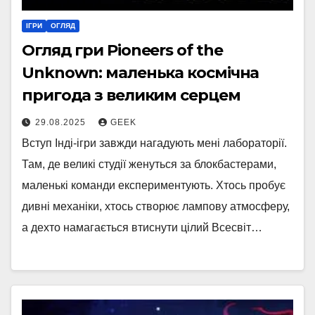
ІГРИ
ОГЛЯД
Огляд гри Pioneers of the
Unknown: маленька космічна
пригода з великим серцем
29.08.2025
GEEK
Вступ Інді-ігри завжди нагадують мені лабораторії.
Там, де великі студії женуться за блокбастерами,
маленькі команди експериментують. Хтось пробує
дивні механіки, хтось створює лампову атмосферу,
а дехто намагається втиснути цілий Всесвіт…