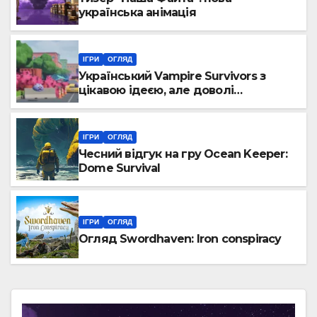
українська анімація
ІГРИ
ОГЛЯД
Український Vampire Survivors з
цікавою ідеєю, але доволі
посередньою реалізацією
ІГРИ
ОГЛЯД
Чесний відгук на гру Ocean Keeper:
Dome Survival
ІГРИ
ОГЛЯД
Огляд Swordhaven: Iron conspiracy