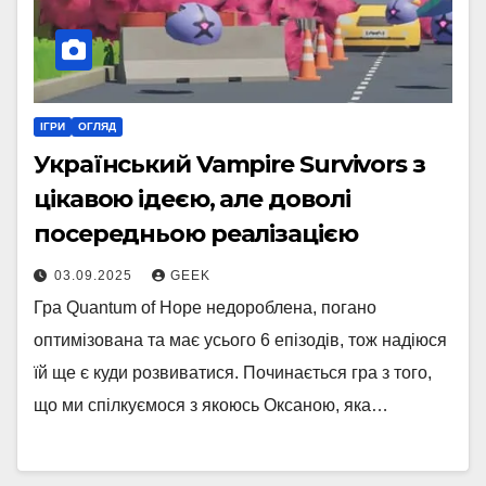
ІГРИ
ОГЛЯД
Український Vampire Survivors з
цікавою ідеєю, але доволі
посередньою реалізацією
03.09.2025
GEEK
Гра Quantum of Hope недороблена, погано
оптимізована та має усього 6 епізодів, тож надіюся
їй ще є куди розвиватися. Починається гра з того,
що ми спілкуємося з якоюсь Оксаною, яка…