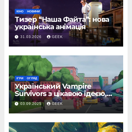
КІНО
НОВИНИ
Тизер “Наша Файта”: нова
українська анімація
31.03.2026
GEEK
ІГРИ
ОГЛЯД
Український Vampire
Survivors з цікавою ідеєю,
але доволі посередньою
03.09.2025
GEEK
реалізацією