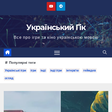
Перейти
до
вмісту
Український Гік
Все про ігри та кіно українською мовою
Популярні теги
Українські ігри
ігри
інді
інді ігри
інтерв'ю
геймдев
огляд