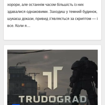
хорори, але останнім часом більшість із них
здавалися однаковими. Заходиш у темний будинок,
шукаєш докази, привид з’являється за скриптом — і
все. Коли я…