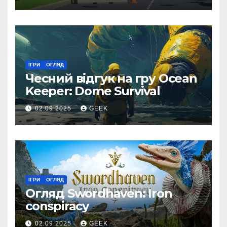
реалізацією
ІГРИ
ОГЛЯД
Чесний відгук на гру Ocean
Keeper: Dome Survival
02.09.2025
GEEK
ІГРИ
ОГЛЯД
Огляд Swordhaven: Iron
conspiracy
02.09.2025
GEEK