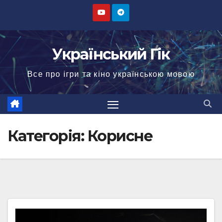
Перейти
до
вмісту
Український Гік
Все про ігри та кіно українською мовою
Категорія:
Корисне