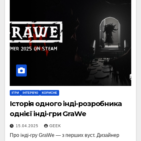
ІГРИ
ІНТЕРВ'Ю
КОРИСНЕ
Історія одного інді-розробника
однієї інді-гри GraWe
15.04.2025
GEEK
Про інді-гру GraWe — з перших вуст. Дизайнер