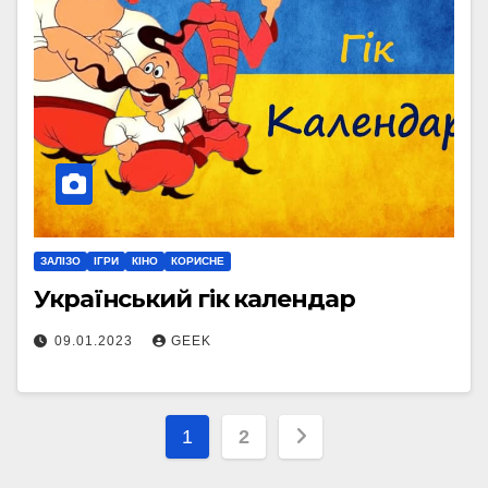
ЗАЛІЗО
ІГРИ
КІНО
КОРИСНЕ
Український гік календар
09.01.2023
GEEK
Пагінація
1
2
записів