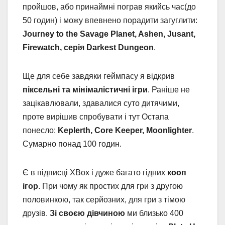
пройшов, або принаймні пограв якийсь час(до
50 годин) і можу впевнено порадити загуглити:
Journey to the Savage Planet, Ashen, Jusant,
Firewatch, серія Darkest Dungeon
.
Ще для себе завдяки геймпасу я відкрив
піксельні та мінімалістичні ігри
. Раніше не
зацікавлювали, здавалися суто дитячими,
проте вирішив спробувати і тут Остапа
понесло:
Keplerth, Core Keeper, Moonlighter
.
Сумарно понад 100 годин.
Є в підписці XBox і дуже багато гідних
кооп
ігор
. При чому як простих для гри з другою
половинкою, так серйозних, для гри з тімою
друзів.
Зі своєю дівчиною
ми близько 400