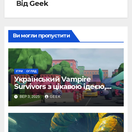
Від
Geek
Ви могли пропустити
ІГРИ
ОГЛЯД
Український Vampire
Survivors з цікавою ідеєю,
але доволі посередньою
ВЕР 3, 2025
GEEK
реалізацією