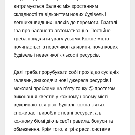
витримується баланс між зростанням
складності та відкриттям нових будівель і
легших/швидших шляхів до перемоги. Взагалі
гра про баланс та автоматизацію. Постійно
треба приділяти увагу усьому. Кожне місто
починається з невеликої галявини, початкових
будівель і невеликої кількості ресурсів.
Далі треба прорубувати собі прохід до сусідніх
галявин, знаходячи нові джерела ресурсів і
можливі проблеми на п’яту точку 🙂 протягом
виконання квестів у кожному новому місті
відкриваються різні будівлі, кожна з яких
споживає і виробляє певні ресурси, а в
кожному біомі діють свої правила, бонуси та
обмеження. Крім того, в грі є раси, система