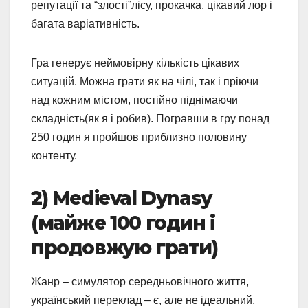
репутації та “злості”лісу, прокачка, цікавий лор і
багата варіативність.
Гра генерує неймовірну кількість цікавих
ситуацій. Можна грати як на чілі, так і пріючи
над кожним містом, постійно піднімаючи
складність(як я і робив). Погравши в гру понад
250 годин я пройшов приблизно половину
контенту.
2) Medieval Dynasy
(майже 100 годин і
продовжую грати)
Жанр – симулятор середньовічного життя,
український переклад – є, але не ідеальний,