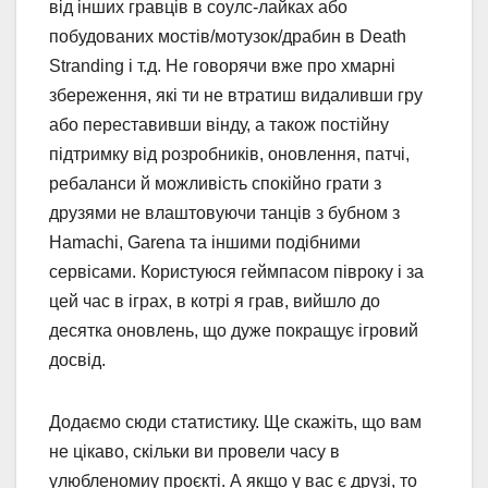
від інших гравців в соулс-лайках або
побудованих мостів/мотузок/драбин в Death
Stranding і т.д. Не говорячи вже про хмарні
збереження, які ти не втратиш видаливши гру
або переставивши вінду, а також постійну
підтримку від розробників, оновлення, патчі,
ребаланси й можливість спокійно грати з
друзями не влаштовуючи танців з бубном з
Hamachi, Garena та іншими подібними
сервісами. Користуюся геймпасом півроку і за
цей час в іграх, в котрі я грав, вийшло до
десятка оновлень, що дуже покращує ігровий
досвід.
Додаємо сюди статистику. Ще скажіть, що вам
не цікаво, скільки ви провели часу в
улюбленомиу проєкті. А якщо у вас є друзі, то