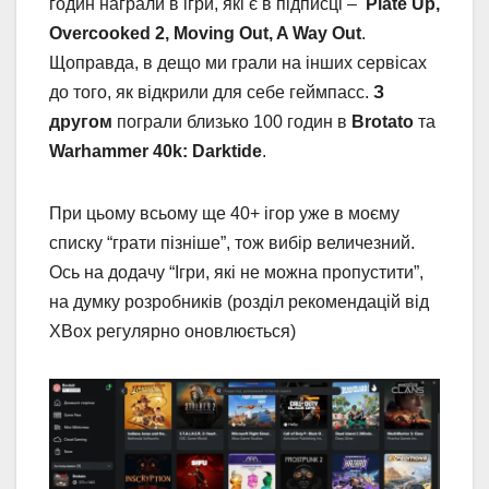
годин награли в ігри, які є в підписці –
Plate Up,
Overcooked 2, Moving Out, A Way Out
.
Щоправда, в дещо ми грали на інших сервісах
до того, як відкрили для себе геймпасс.
З
другом
пограли близько 100 годин в
Brotato
та
Warhammer 40k: Darktide
.
При цьому всьому ще 40+ ігор уже в моєму
списку “грати пізніше”, тож вибір величезний.
Ось на додачу “Ігри, які не можна пропустити”,
на думку розробників (розділ рекомендацій від
XBox регулярно оновлюється)