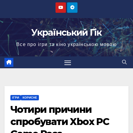
Перейти
до
вмісту
Український Гік
Все про ігри та кіно українською мовою
ІГРИ
КОРИСНЕ
Чотири причини
спробувати Xbox PC