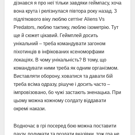
дізнався я про неї тільки завдяки геймпасу, хоча
вона крута і релізнулася півтора року назад. З
підліткового віку люблю сеттінг Aliens Vs
Predators, люблю тактику, люблю ізометрію. Тут
ще й сюжет цікавий. Геймплей досить
унікальний – треба командувати загоном
піхотинців в інфікованих ксеноморфами
локаціях. В чому унікальність? В тому, що
командувати ними треба як одним організмом.
Виставляти оборону, ховатися та давати бій
треба всіма одразу, рішуче і досить часто –
імпровізовано, бо чужі застають зненацька. При
цьому можна кожному солдату віддавати
окремі накази.
Водночас в грі посеред бою можна поставити
паузу, подумати та роздати вказівки, тож гра не