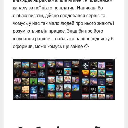
виглядає як реклама, але ні мені, ні власникам
каналу за неї ніхто не платив. Написав, бо
люблю писати, дійсно сподобався сервіс та
чомусь у нас так мало людей про нього знают
ь і
розуміють як він працює. Знав би про його
існування раніше – набагато раніше підписку б
оформив, може комусь ще зайде 🙂