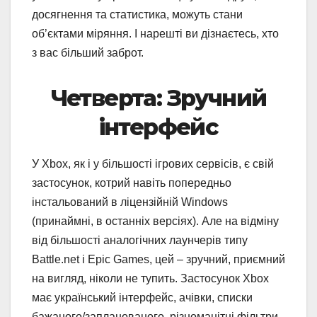
досягнення та статистика, можуть стани
об’єктами міряння. І нарешті ви дізнаєтесь, хто
з вас більший заброт.
Четверта: Зручний
інтерфейс
У Xbox, як і у більшості ігрових сервісів, є свій
застосунок, котрий навіть попередньо
інстальований в ліцензійній Windows
(принаймні, в останніх версіях). Але на відміну
від більшості аналогічних лаунчерів типу
Battle.net і Epic Games, цей – зручний, приємний
на вигляд, ніколи не тупить. Застосунок Xbox
має український інтерфейс, ачівки, списки
бажаного/запланованого, різноманітні фільтри