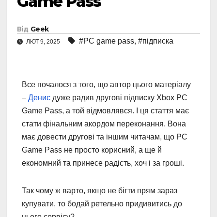
Game Pass
Від
Geek
#PC game pass
,
#підписка
ЛЮТ 9, 2025
Все почалося з того, що автор цього матеріалу
–
Денис
дуже радив другові підписку
Xbox PC
Game Pass, а той відмовлявся. І ця стаття має
стати фінальним акордом переконання. Вона
має довести другові та іншим читачам, що PC
Game Pass не просто корисний, а ще й
економний та принесе радість, хоч і за гроші.
Так чому ж варто, якщо не бігти прям зараз
купувати, то бодай ретельно придивитись до
цього сервісу?