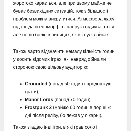
жорстоко карається, але при цьому майже не
буває безвихідних ситуацій, тож з більшості
проблем можна викрутитися. Атмосфера жаху
від гнізда ксеноморфів і напруга відчуваються,
але не до болю в вилицях, як в соулслайках.
Також варто відзначити немалу кількість годин
у досить відомих іграх, які навряд обійшли
стороною свою цільову аудиторію:
Grounded
(понад 50 годин і продовжую
грати);
Manor Lords
(понад 70 годин);
Frostpunk 2
(майже 60 годин в перші ж
дні після релізу, бо лежав у лікарні).
Також згадаю інді ігри, в які грав соло і