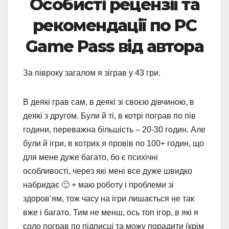
Особисті рецензії та
рекоменд
ації по
PC
Game Pass
від автора
За півроку загалом я зіграв у 43 гри.
В деякі грав сам, в деякі зі своєю дівчиною, в
деякі з другом. Були й ті, в котрі пограв по пів
години, переважна більшість – 20-30 годин. Але
були й ігри, в котрих я провів по 100+ годин, що
для мене дуже багато, бо є психічні
особливості, через які мені все дуже швидко
набридає 🙂 + маю роботу і проблеми зі
здоров’ям, тож часу на ігри лишається не так
вже і багато. Тим не менш, ось топ ігор, в які я
соло пограв по підписці та можу порадити (крім