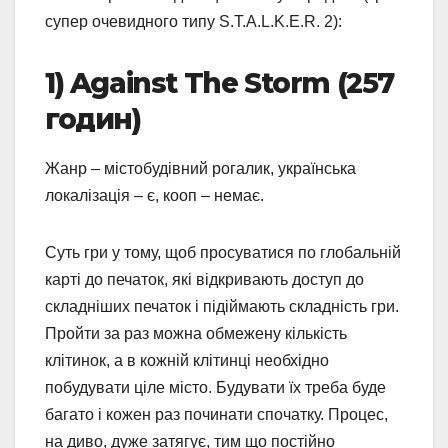
супер очевидного типу S.T.A.L.K.E.R. 2):
1) Against The Storm (257
годин)
Жанр – містобудівний рогалик, українська
локалізація – є, кооп – немає.
Суть гри у тому, щоб просуватися по глобальній
карті до печаток, які відкривають доступ до
складніших печаток і підіймають складність гри.
Пройти за раз можна обмежену кількість
клітинок, а в кожній клітинці необхідно
побудувати ціле місто. Будувати їх треба буде
багато і кожен раз починати спочатку. Процес,
на диво, дуже затягує, тим що постійно