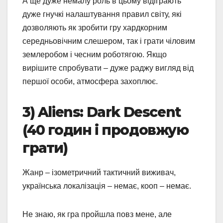
А ще дуже немалу роль в цьому відіграють
дуже гнучкі налаштування правил світу, які
дозволяють як зробити гру хардкорним
середньовічним слешером, так і грати чіловим
землеробом і чесним роботягою. Якщо
вирішите спробувати – дуже раджу вигляд від
першої особи, атмосфера захоплює.
3) Aliens: Dark Descent
(40 годин і продовжую
грати)
Жанр – ізометричний тактичний виживач,
українська локалізація – немає, кооп – немає.
Не знаю, як гра пройшла повз мене, але