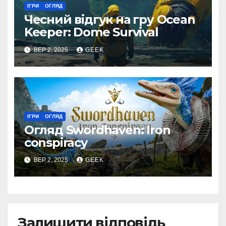
ІГРИ
ОГЛЯД
Чесний відгук на гру Ocean
Keeper: Dome Survival
ВЕР 2, 2025
GEEK
ІГРИ
ОГЛЯД
Огляд Swordhaven: Iron
conspiracy
ВЕР 2, 2025
GEEK
Залишити відповідь