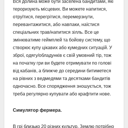
Вся долина може бути заселена бандитами, які
тероризують місцевих. Ви можете напитися,
отруїтися, перегрітися, перемерзнути,
перевантажитися, або навпаки, наїстися
спеціальних трав/напитися зілль. Все це
змінюватиме геймплей та бойову систему, що
створює купу цікавих або кумедних ситуацій. У
зброї, одягу/обладунків є свій умовний тір, тож
на початку гри ви будете отримувати по голові
від кабанів, а ближче до середини битиметеся
на рівних з ведмедями та десятками бандитів
одночасно. Все спорядження зношується, тож
треба регулярно купувати або крафтити нове.
Симулятор фермера.
В грі близько 20 різних культур. Землю потрібно