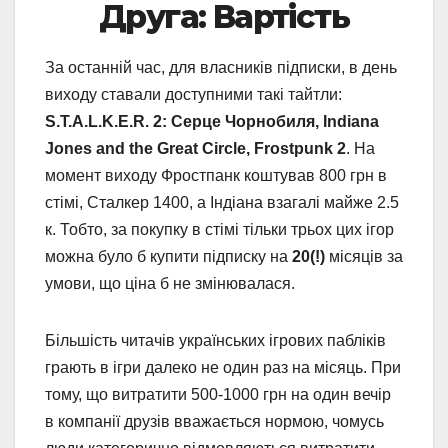
Друга: Вартість
За останній час, для власників підписки, в день
виходу ставали доступними такі тайтли:
S.T.A.L.K.E.R. 2: Серце Чорнобиля, Indiana
Jones and the Great Circle, Frostpunk 2
. На
момент виходу Фростпанк коштував 800 грн в
стімі, Сталкер 1400, а Індіана взагалі майже 2.5
к. Тобто, за покупку в стімі тільки трьох цих ігор
можна було б купити підписку на
20(!)
місяців за
умови, що ціна б не змінювалася.
Більшість читачів українських ігрових пабліків
грають в ігри далеко не один раз на місяць. При
тому, що витратити 500-1000 грн на один вечір
в компанії друзів вважається нормою, чомусь