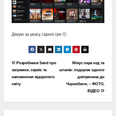
Дякую за увагу, гарної гри 🙂
Навігація
Розробники Sand про
Мінус пара кед та
затримки, сервіс та
штанів: подорож одного
записів
наповнення відкритого
дніпрянина до
світу
Чорнобиля, – ФОТО,
ВІДЕО