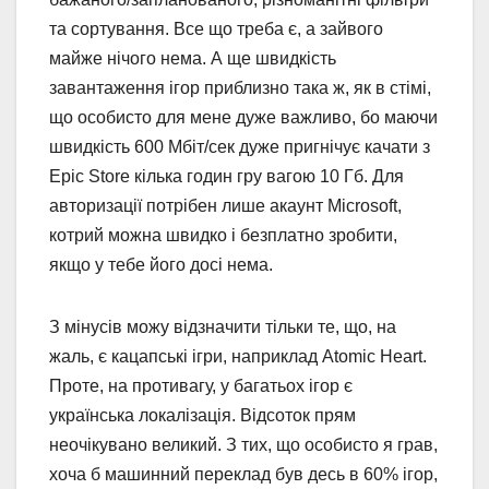
та сортування. Все що треба є, а зайвого
майже нічого нема. А ще швидкість
завантаження ігор приблизно така ж, як в стімі,
що особисто для мене дуже важливо, бо маючи
швидкість 600 Мбіт/сек дуже пригнічує качати з
Epic Store кілька годин гру вагою 10 Гб. Для
авторизації потрібен лише акаунт Microsoft,
котрий можна швидко і безплатно зробити,
якщо у тебе його досі нема.
З мінусів можу відзначити тільки те, що, на
жаль, є кацапські ігри, наприклад Atomic Heart.
Проте, на противагу, у багатьох ігор є
українська локалізація. Відсоток прям
неочікувано великий. З тих, що особисто я грав,
хоча б машинний переклад був десь в 60% ігор,