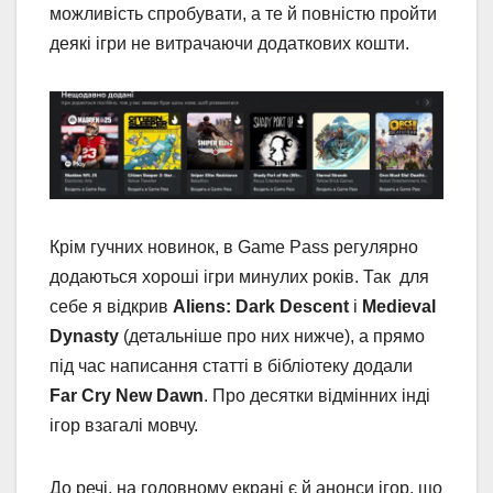
можливість спробувати, а те й повністю пройти
деякі ігри не витрачаючи додаткових кошти.
Крім гучних новинок, в Game Pass регулярно
додаються хороші ігри минулих років. Так для
себе я відкрив
Aliens: Dark Descent
і
Medieval
Dynasty
(детальніше про них нижче), а прямо
під час написання статті в бібліотеку додали
Far Cry New Dawn
. Про десятки відмінних інді
ігор взагалі мовчу.
До речі, на головному екрані є й анонси ігор, що