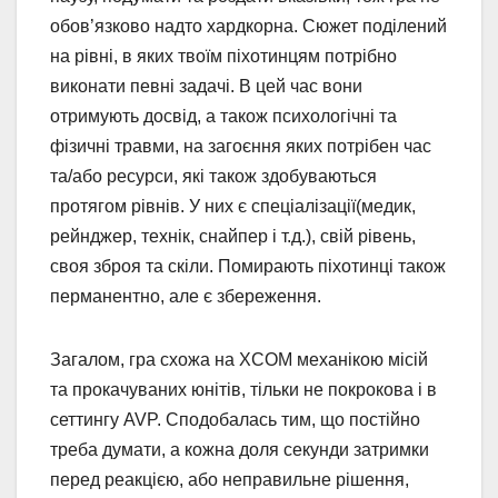
обов’язково надто хардкорна. Сюжет поділений
на рівні, в яких твоїм піхотинцям потрібно
виконати певні задачі. В цей час вони
отримують досвід, а також психологічні та
фізичні травми, на загоєння яких потрібен час
та/або ресурси, які також здобуваються
протягом рівнів. У них є спеціалізації(медик,
рейнджер, технік, снайпер і т.д.), свій рівень,
своя зброя та скіли. Помирають піхотинці також
перманентно, але є збереження.
Загалом, гра схожа на XCOM механікою місій
та прокачуваних юнітів, тільки не покрокова і в
сеттингу AVP. Сподобалась тим, що постійно
треба думати, а кожна доля секунди затримки
перед реакцією, або неправильне рішення,