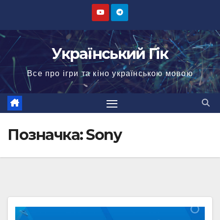
Перейти
до
вмісту
Український Гік
Все про ігри та кіно українською мовою
Позначка:
Sony