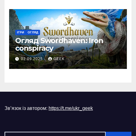
ІГРИ
ОГЛЯД
Огляд Swordhaven: Iron
conspiracy
02.09.2025
GEEK
Зв’язок із автором:
https://t.me/ukr_geek