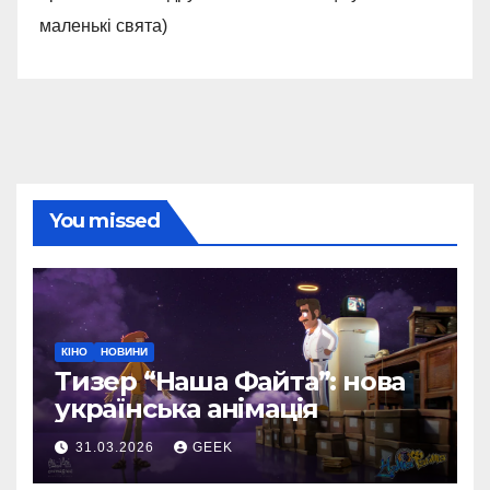
маленькі свята)
You missed
КІНО
НОВИНИ
Тизер “Наша Файта”: нова
українська анімація
31.03.2026
GEEK