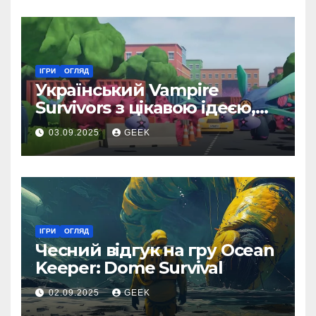
ІГРИ
ОГЛЯД
Український Vampire
Survivors з цікавою ідеєю,
але доволі посередньою
03.09.2025
GEEK
реалізацією
ІГРИ
ОГЛЯД
Чесний відгук на гру Ocean
Keeper: Dome Survival
02.09.2025
GEEK