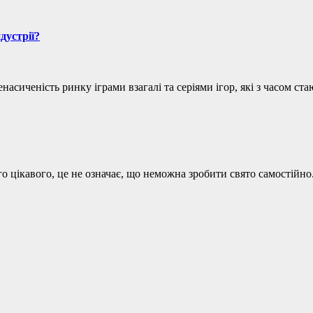
дустрії?
ренасиченість ринку іграми взагалі та серіями ігор, які з часом с
го цікавого, це не означає, що неможна зробити свято самостійн