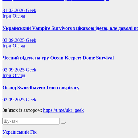
31.03.2026
Geek
Ігри
Огляд
Український Vampire Survivors з цікавою ідеєю, але доволі 
03.09.2025
Geek
Ігри
Огляд
Чесний відгук на гру Ocean Keeper: Dome Survival
02.09.2025
Geek
Ігри
Огляд
Огляд Swordhaven: Iron conspiracy
02.09.2025
Geek
Зв’язок із автором:
https://t.me/ukr_geek
Український Гік