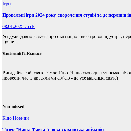
Ігри
Провальні ігри 2024 року, скорочення студій та де перлини ін
08.01.2025
Geek
Усі дуже давно кажуть про стагнацію відеоігрової індустрії, пе
що не…
Український Гік Календар
Вигадайте собі свято самостійно. Якщо сьогодні тут немає нічо
провести час із друзями чи сім'єю - це усе маленькі свята)
You missed
Кіно
Новини
Тизер “Наша Файта”: нова українська анімація