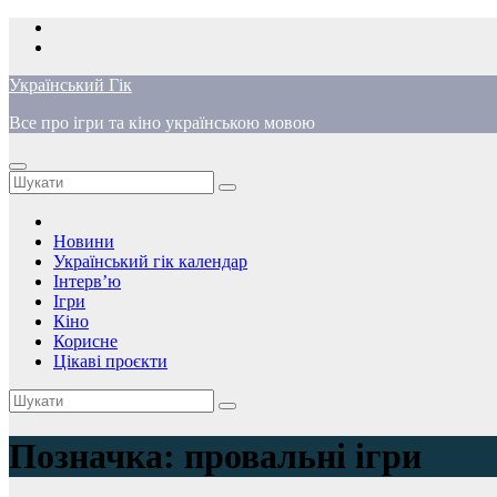
Перейти
до
вмісту
Український Гік
Все про ігри та кіно українською мовою
Новини
Український гік календар
Інтерв’ю
Ігри
Кіно
Корисне
Цікаві проєкти
Позначка:
провальні ігри