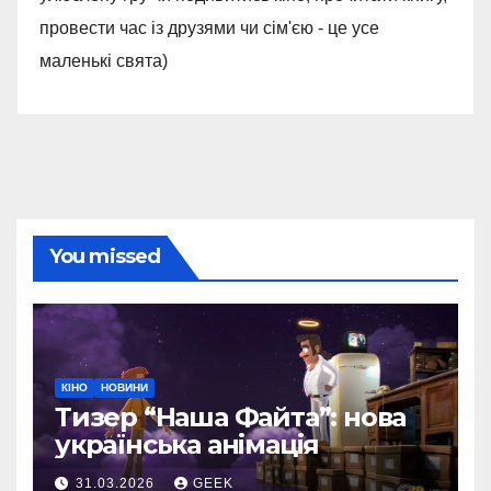
провести час із друзями чи сім'єю - це усе
маленькі свята)
You missed
КІНО
НОВИНИ
Тизер “Наша Файта”: нова
українська анімація
31.03.2026
GEEK