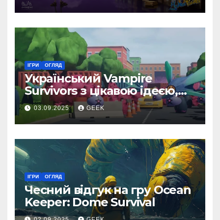
ІГРИ
ОГЛЯД
Український Vampire
Survivors з цікавою ідеєю,
але доволі посередньою
03.09.2025
GEEK
реалізацією
ІГРИ
ОГЛЯД
Чесний відгук на гру Ocean
Keeper: Dome Survival
02.09.2025
GEEK