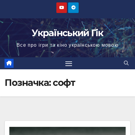
Перейти
до
вмісту
Український Гік
Все про ігри та кіно українською мовою
Позначка:
софт